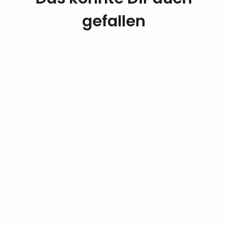
gefallen
AUSVERKAUFT
Veja Volley
Lavande Purple
VEJA