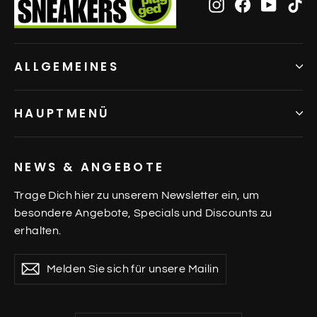
Instagram
Facebook
YouTu
Ti
ALLGEMEINES
HAUPTMENÜ
NEWS & ANGEBOTE
Trage Dich hier zu unserem Newsletter ein, um
besondere Angebote, Specials und Discounts zu
erhalten.
Melden
Abonnieren
Abonnieren
Sie
sich
für