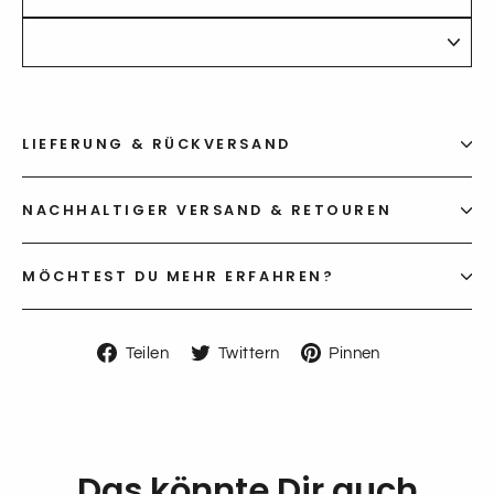
LIEFERUNG & RÜCKVERSAND
NACHHALTIGER VERSAND & RETOUREN
MÖCHTEST DU MEHR ERFAHREN?
Auf
Auf
Auf
Teilen
Twittern
Pinnen
Facebook
Twitter
Pinterest
teilen
twittern
pinnen
Das könnte Dir auch