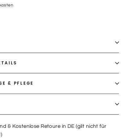
kosten
ETAILS
E & PFLEGE
d & Kostenlose Retoure in DE (gilt nicht für
)