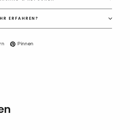
HR ERFAHREN?
Auf
Auf
rn
Pinnen
k
Twitter
Pinterest
twittern
pinnen
en