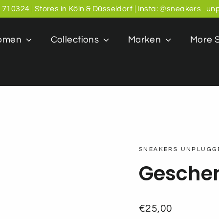
1710324 | Stores in Köln & Düsseldorf | Insta: @sneakers_u
omen
Collections
Marken
More S
SNEAKERS UNPLUGG
Gesche
Normaler
€25,00