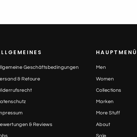
ALLGEMEINES
HAUPTMEN
llgemeine Geschäftsbedingungen
Men
ersand & Retoure
Women
iderrufsrecht
Collections
atenschutz
Marken
mpressum
More Stuff
ewertungen & Reviews
About
obs
Sale