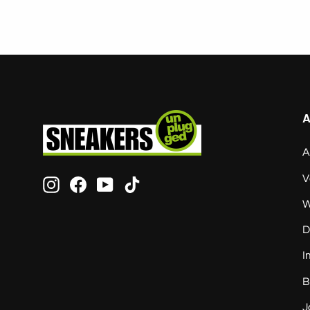
A
V
Instagram
Facebook
YouTube
TikTok
W
D
I
B
J